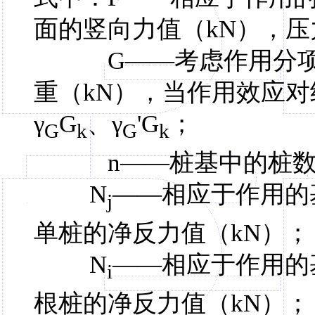
面的竖向力值（kN），
G——考虑作用分项系
重（kN），当作用效应对
γ
G
、γ
'G
；
G
k
G
k
n——桩基中的桩数
N
——相应于作用的
j
单桩的净反力值（kN）；
N
——相应于作用的
i
根桩的净反力值（kN）；