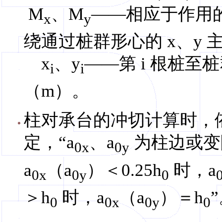
M
、M
——相应于作用
x
y
绕通过桩群形心的 x、y 
x
、y
——第 i 根桩至
i
i
（m）。
柱对承台的冲切计算时，
定，“a
、a
为柱边或变
0x
0y
a
（a
）＜0.25h
时，a
0x
0y
0
＞h
时，a
（a
）＝h
0
0x
0y
0