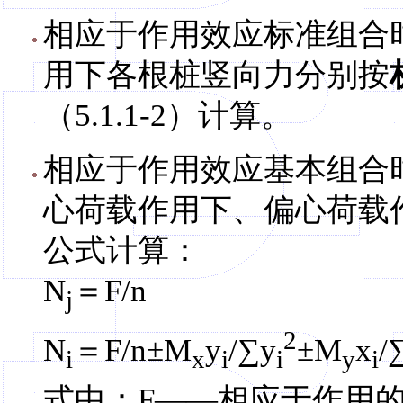
相应于作用效应标准组合
用下各根桩竖向力分别按
（5.1.1-2）计算。
相应于作用效应基本组合
心荷载作用下、偏心荷载
公式计算：
N
＝F/n
j
2
N
＝F/n±M
y
/∑y
±M
x
/
i
x
i
i
y
i
式中：F——相应于作用