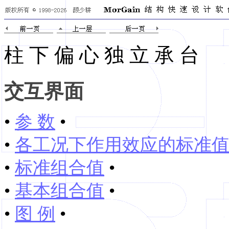
柱 下 偏 心 独 立 承 台
交互界面
•
参 数
•
•
各工况下作用效应的标准
•
标准组合值
•
•
基本组合值
•
•
图 例
•